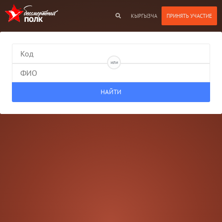
КЫРГЫЗЧА
или