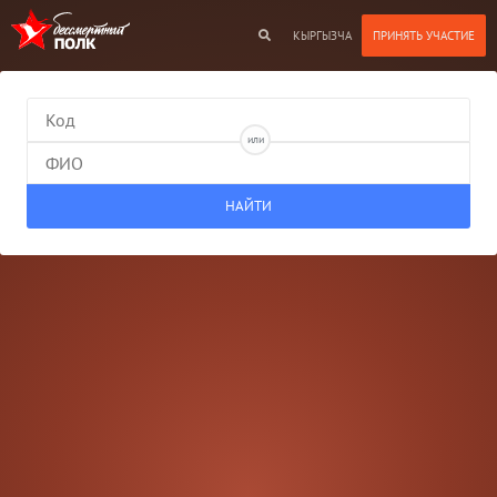
КЫРГЫЗЧА
или