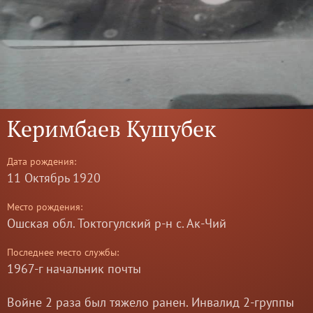
Керимбаев Кушубек
Дата рождения:
11 Октябрь 1920
Место рождения:
Ошская обл. Токтогулский р-н с. Ак-Чий
Последнее место службы:
1967-г начальник почты
Войне 2 раза был тяжело ранен. Инвалид 2-группы