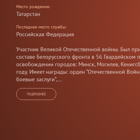
Место рождения:
Село Боз Бешик Жети Огузский район Иссык Куль
Последнее место службы:
Ленинградский Фронт
Казыбеков Муканбет Казыбекович 03.11.1924 г.р
Воздушно Десантной Дивизии. Стрелок. Ленингра
битвах. Трижды был ранен в бою за оборону Ле
отвагу, за оборону Ленинграда. Умер в 1994 год
ВОВ
Маразыков
Хакимжан