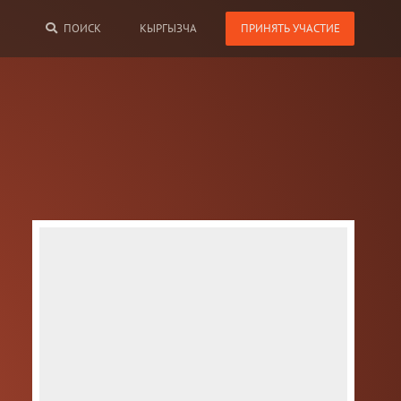
ПОИСК
КЫРГЫЗЧА
Дат
19
Зван
по