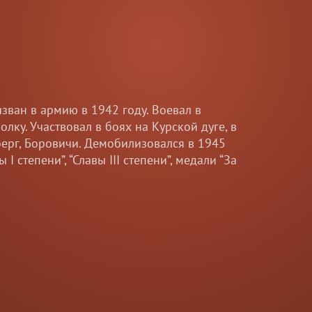
ская область
 Был вызван в 1942 году. Сержант 154
дский Фронт. Участвовал во многих
нинграда. Награждён многими орденами за
у из за многочисленных ранений во время