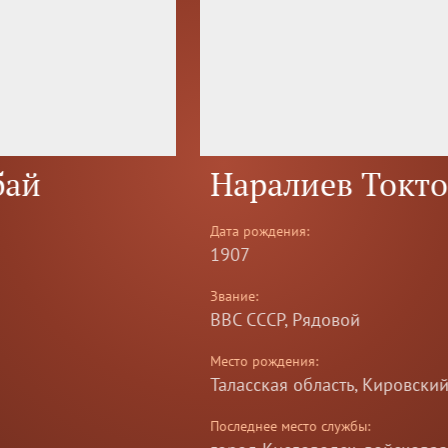
Наралиев Токтокожо
Дата рождения:
1907
Звание:
ВВС СССР, Рядовой
Место рождения:
Таласская область, Кировский район, село Кок-Сай
Последнее место службы: