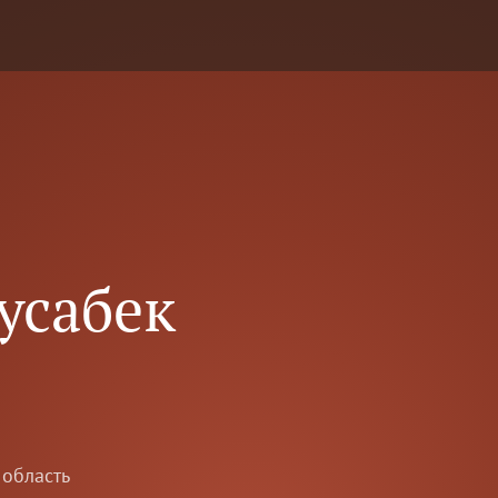
усабек
 область