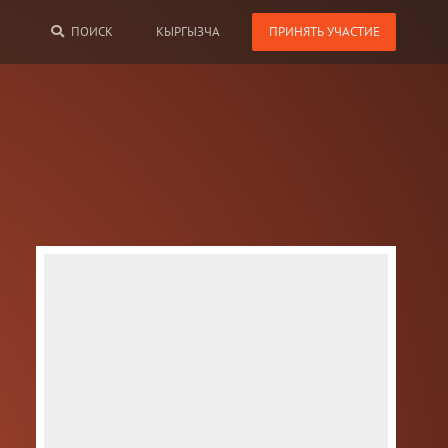
ПОИСК
КЫРГЫЗЧА
Дат
10 
Мес
с. 